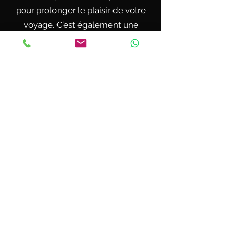
pour prolonger le plaisir de votre
voyage. C’est également une
excellente occasion de découvrir
des vins locaux que vous ne
trouverez peut-être pas dans votre
région.
L’oenotourisme est une expérience
idéale pour les groupes d’amis, les
couples, les amateurs de vin, et
même pour des événements
spéciaux tels que les enterrements
de vie de jeune fille ou de garçon.
C’est une manière agréable de
passer du temps avec vos proches
tout en découvrant la richesse de la