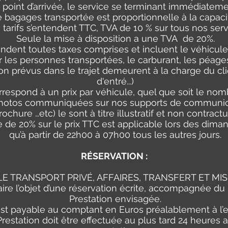
 point d’arrivée, le service se terminant immédiateme
e bagages transportée est proportionnelle à la capaci
 tarifs s’entendent TTC, TVA de 10 % sur tous nos serv
Seule la mise à disposition a une TVA de 20%.
endent toutes taxes comprises et incluent le véhicule,
r les personnes transportées, le carburant, les péages
 prévus dans le trajet demeurent à la charge du clien
d'entré...)
rrespond à un prix par véhicule, quel que soit le no
photos communiquées sur nos supports de communicat
rochure …etc) le sont à titre illustratif et non contractu
e de 20% sur le prix TTC est applicable lors des dimanc
qu’à partir de 22h00 à 07h00 tous les autres jours.
RÉSERVATION :
 TRANSPORT PRIVÉ, AFFAIRES, TRANSFERT ET MIS
faire l’objet d’une réservation écrite, accompagnée du
Prestation envisagée.
 est payable au comptant en Euros préalablement à l’e
restation doit être effectuée au plus tard 24 heures a