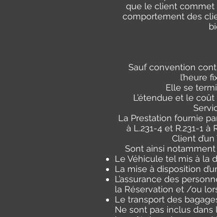
que le client commet u
comportement des clien
bi
Sauf convention contr
l’heure f
Elle se term
L’étendue et le coût
Servic
La Prestation fournie pa
à L.231-4 et R.231-1 à
Client d’un
Sont ainsi notamment i
Le Véhicule tel mis à la d
La mise à disposition d’
L’assurance des personne
la Réservation et /ou lor
Le transport des bagages 
Ne sont pas inclus dans l