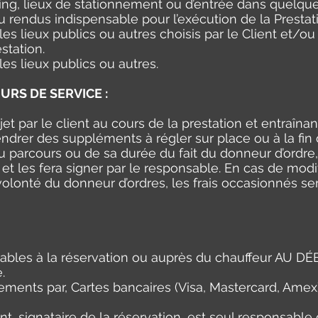
ing, lieux de stationnement ou d’entrée dans quelque
ou rendus indispensable pour l’exécution de la Prestat
 les lieux publics ou autres choisis par le Client et/
station.
les lieux publics ou autres.
URS DE SERVICE :
jet par le client au cours de la prestation et entraî
rer des suppléments à régler sur place ou à la fin d
u parcours ou de sa durée du fait du donneur d’ordre
et les fera signer par le responsable. En cas de modi
volonté du donneur d’ordres, les frais occasionnés se
yables à la réservation ou auprès du chauffeur AU 
.
ments par, Cartes bancaires (Visa, Mastercard, Amex
ent, signataire de la réservation, est seul responsabl