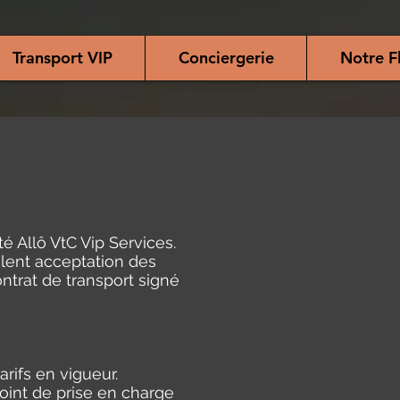
Transport VIP
Conciergerie
Notre F
é Allô VtC Vip Services.
lent acceptation des
ontrat de transport signé
rifs en vigueur.
point de prise en charge