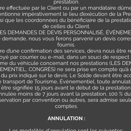
prestation.
être effectuée par le Client ou par un mandataire dûme
ntionne impérativement le lieu d’exécution de la Pre
i que les coordonnées du bénéficiaire de la prestation
de celles du Client.
S DEMANDES DE DEVIS PERSONNALISÉ, ÉVÉNEME
e demande, nous vous ferons parvenir un devis corr
fournis.
re d’une confirmation des services, devra nous être r
oyé par courrier ou e-mail, dans un souci de respect 
erme du véhicule concernant nos prestations (LES 
ENTIEL, CONGRÈS) ne sera prise en compte qu’à r
du prix indiqué sur le devis. Le Solde devant être acq
e transport de Tourisme, Événementiel, toute annulati
être signifiée 15 jours avant le début de la prestation
nnulée moins de 7 jours avant la prestation, 100 % d
éservation par convention ou autres, sera admise seu
comptes.
ANNULATION :
Les modalités d'annulation sont les suivantes: