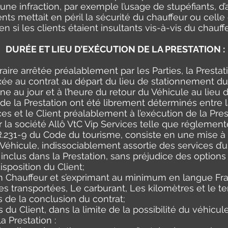
ne infraction, par exemple l’usage de stupéfiants, d’
ts mettait en péril la sécurité du chauffeur ou celle
en si les clients étaient insultants vis-à-vis du chauffe
DURÉE ET LIEU D’EXÉCUTION DE LA PRESTATION :
aire arrêtée préalablement par les Parties, la Prestat
ixée au contrat au départ du lieu de stationnement du
ine au jour et à l’heure du retour du Véhicule au lieu 
 de la Prestation ont été librement déterminés entre l
es et le Client préalablement à l’exécution de la Prest
r la société Allô VtC Vip Services telle que réglementé
 R.231-9 du Code du tourisme, consiste en une mise à d
 Véhicule, indissociablement assortie des services d’u
nclus dans la Prestation, sans préjudice des options d
isposition du Client;
un Chauffeur et s’exprimant au minimum en langue Fra
s transportées, Le carburant, Les kilomètres et le 
s de la conclusion du contrat;
du Client, dans la limite de la possibilité du véhicule
a Prestation :