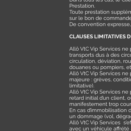
Prestation.
Toute prestation suppléme
sur le bon de commande
De convention expresse, 
CLAUSES LIMITATIVES D
Allô VtC Vip Services ne
transports dus à des circ
circulation, déviation, r
douanes ou pompiers, etc…
Allô VtC Vip Services ne
majeure : grèves, conditi
limitative).
Allô VtC Vip Services ne
retard initial d’un client
manifestement trop cour
En cas d’immobilisation 
un dommage (vol, dégrad
Allô VtC Vip Services s’ef
avec un véhicule affrété