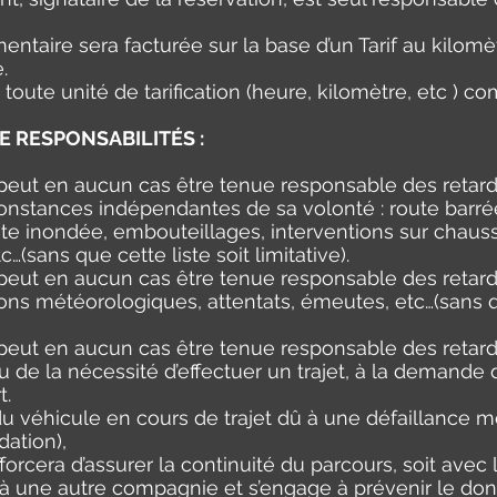
ntaire sera facturée sur la base d’un Tarif au kilomèt
.
toute unité de tarification (heure, kilomètre, etc ) 
E RESPONSABILITÉS :
 peut en aucun cas être tenue responsable des retards
onstances indépendantes de sa volonté : route barrée,
oute inondée, embouteillages, interventions sur chaus
(sans que cette liste soit limitative).
 peut en aucun cas être tenue responsable des retard
ons météorologiques, attentats, émeutes, etc…(sans qu
 peut en aucun cas être tenue responsable des retard
, ou de la nécessité d’effectuer un trajet, à la demande
t.
du véhicule en cours de trajet dû à une défaillance 
ation),
forcera d’assurer la continuité du parcours, soit avec 
 à une autre compagnie et s’engage à prévenir le don