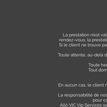
- 
- 
La prestation n’est vala
rendez-vous, la presta
Si le client ne trouve p
Toute attente, au-delà d
Toute he
Tout domm
En aucun cas, le client 
La responsabilité de no
pour co
Allô VtC Vip Services se