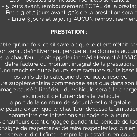
5 jours avant, remboursement TOTAL de la prestat
Entre 3 et 5 jours avant, 50% de la prestation sera 
- Entre 3 jours et le jour j, AUCUN remboursemen
PRESTATION :
ble qu’une fois, et s’il s’avérait que le client n’était p
tion serait définitivement perdue et ne donnera aucu
as le chauffeur, il doit appeler immédiatement Allô Vt
d’être facturé du montant intégral de la prestation.
’une franchise d’une heure, sera facturée sur la bas
nos tarifs de la catégorie du véhicule réservé.
ure supplémentaire commencée sera due dans son in
age causé à l’intérieur du véhicule sera à la charge 
Il est interdit de fumer dans le véhicule.
Le port de la ceinture de sécurité est obligatoire.
ne pourra exiger que le chauffeur dépasse la limitati
commettre des infractions au code de la route.
s chauffeurs étant engagée pendant la période de loca
nsigne de respecter et de faire respecter les lois en 
 réserve le droit d’interrompre la prestation en cours 