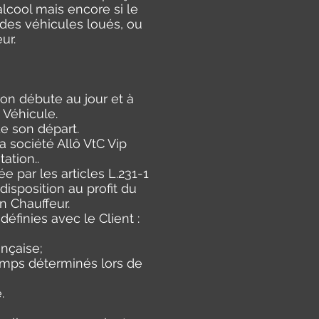
alcool mais encore si le
 des véhicules loués, ou
ur.
ion débute au jour et à
 Véhicule.
de son départ.
a société Allô VtC Vip
ation..
e par les articles L.231-1
isposition au profit du
n Chauffeur.
éfinies avec le Client :
nçaise;
temps déterminés lors de
.