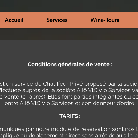
Accueil
Services
Wine-Tours
Conditions générales de vente :
st un service de Chauffeur Privé proposé par la sociét
ctuée auprès de la société Allô VtC Vip Services va
 vente (ci-après). Elles font parties intégrantes du c
entre Allô VtC Vip Services et son donneur d’ordre.
TARIFS :
muniqués par notre module de réservation sont nos ta
s’applique au déplacement direct sans arrêt depuis le 