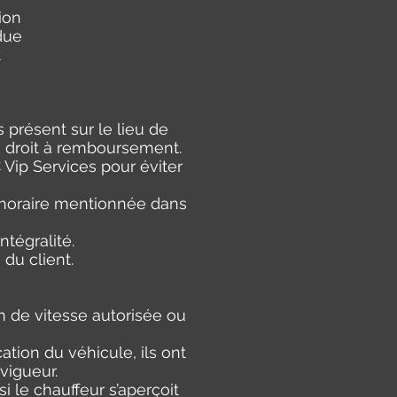
ion
due
t
as présent sur le lieu de
n droit à remboursement.
C Vip Services pour éviter
e horaire mentionnée dans
tégralité.
du client.
on de vitesse autorisée ou
tion du véhicule, ils ont
vigueur.
si le chauffeur s’aperçoit