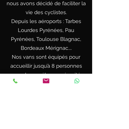
nous avons décidé de faciliter la
vie des cyclistes.
Depuis les aéroports : Tarbes
Lourdes Pyrénées, Pau
Pyrénées, Toulouse Blagnac,
Bordeaux Mérignac....
Nos vans sont équipés pour
accueillir jusqu’à 8 personnes
avec leurs vélos en sécurité
dans notre remorque.
Nos chauffeurs expérimentés
vous conduisent en toute
sécurité vers votre destination.